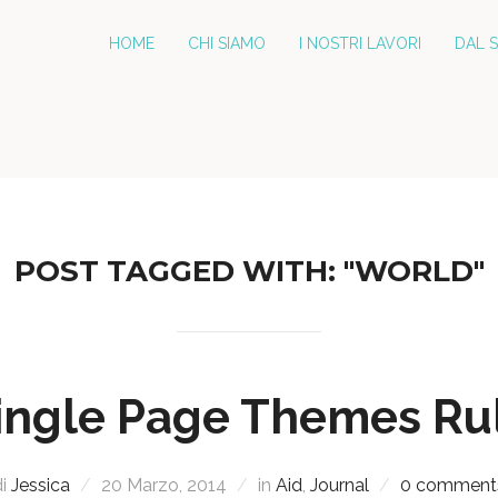
HOME
CHI SIAMO
I NOSTRI LAVORI
DAL 
POST TAGGED WITH: "WORLD"
ingle Page Themes Ru
di
Jessica
20 Marzo, 2014
in
Aid
,
Journal
0 comment