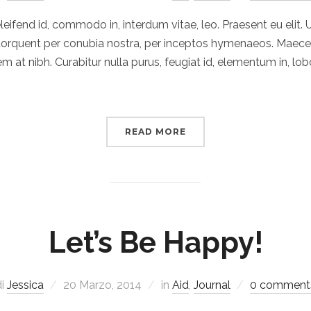
eleifend id, commodo in, interdum vitae, leo. Praesent eu elit. U
ra torquent per conubia nostra, per inceptos hymenaeos. Ma
rem at nibh. Curabitur nulla purus, feugiat id, elementum in, lo
READ MORE
Let’s Be Happy!
di
Jessica
20 Marzo, 2014
in
Aid
,
Journal
0 comment