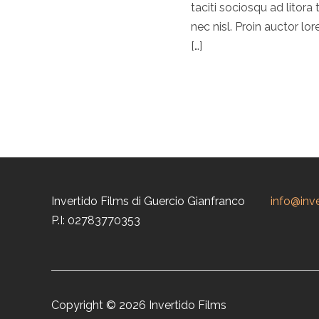
taciti sociosqu ad lito
nec nisl. Proin auctor lo
[…]
Invertido Films di Guercio Gianfranco
info@inv
P.I: 02783770353
Copyright © 2026 Invertido Films