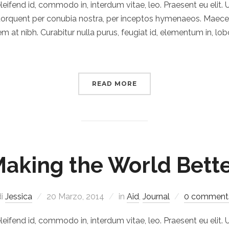
eleifend id, commodo in, interdum vitae, leo. Praesent eu elit. U
ra torquent per conubia nostra, per inceptos hymenaeos. Ma
rem at nibh. Curabitur nulla purus, feugiat id, elementum in, lo
READ MORE
aking the World Bett
di
Jessica
20 Marzo, 2014
in
Aid
,
Journal
0 comment
eleifend id, commodo in, interdum vitae, leo. Praesent eu elit. U