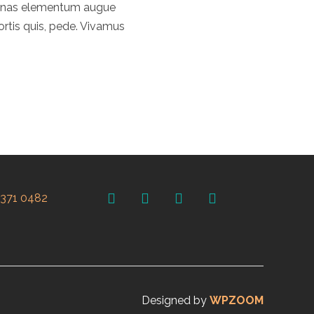
ecenas elementum augue
bortis quis, pede. Vivamus
facebook
youtube
vimeo
instagram
 371 0482
Designed by
WPZOOM