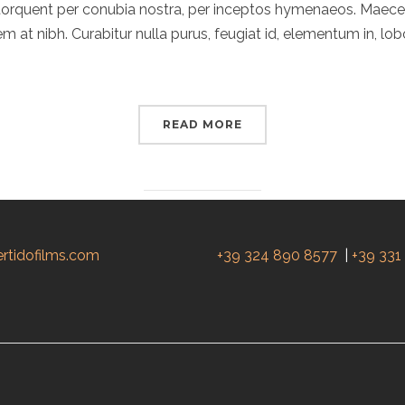
ra torquent per conubia nostra, per inceptos hymenaeos. Ma
rem at nibh. Curabitur nulla purus, feugiat id, elementum in, lo
READ MORE
ertidofilms.com
+39 324 890 8577
|
+39 331