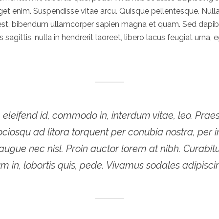
a eget enim. Suspendisse vitae arcu. Quisque pellentesque. Nu
m est, bibendum ullamcorper sapien magna et quam. Sed dapib
s sagittis, nulla in hendrerit laoreet, libero lacus feugiat urna
 eleifend id, commodo in, interdum vitae, leo. Praese
sociosqu ad litora torquent per conubia nostra, pe
e nec nisl. Proin auctor lorem at nibh. Curabitur 
 in, lobortis quis, pede. Vivamus sodales adipisci