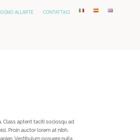
SOGNO ALL’ARTE
CONTATTACI
a. Class aptent taciti sociosqu ad
l. Proin auctor lorem at nibh.
 sapien. Vestibulum posuere nulla