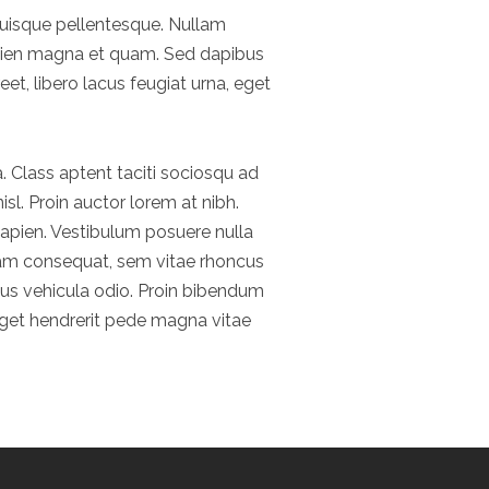
 Quisque pellentesque. Nullam
apien magna et quam. Sed dapibus
eet, libero lacus feugiat urna, eget
a. Class aptent taciti sociosqu ad
l. Proin auctor lorem at nibh.
 sapien. Vestibulum posuere nulla
llam consequat, sem vitae rhoncus
us vehicula odio. Proin bibendum
, eget hendrerit pede magna vitae