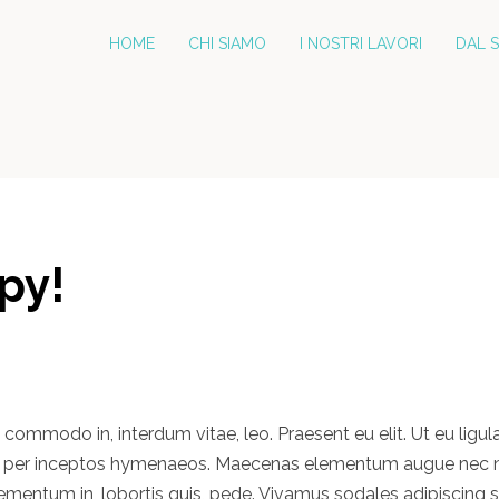
HOME
CHI SIAMO
I NOSTRI LAVORI
DAL 
py!
d, commodo in, interdum vitae, leo. Praesent eu elit. Ut eu ligul
a, per inceptos hymenaeos. Maecenas elementum augue nec nis
 elementum in, lobortis quis, pede. Vivamus sodales adipiscing