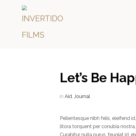
Let’s Be Hap
in
Aid
,
Journal
Pellentesque nibh felis, eleifend i
litora torquent per conubia nostr
Curabitur nulla purus, feugiat id,