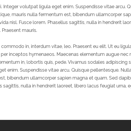
. Integer volutpat ligula eget enim. Suspendisse vitae arcu.
stique, mauris nulla fermentum est, bibendum ullamcorper s
a nisl. Fusce lorem. Phasellus sagittis, nulla in hendrerit laor
 Praesent mauris.
d, commodo in, interdum vitae, leo. Praesent eu elit. Ut eu ligul
a, per inceptos hymenaeos. Maecenas elementum augue nec nis
 elementum in, lobortis quis, pede. Vivamus sodales adipiscing
a eget enim. Suspendisse vitae arcu. Quisque pellentesque. Nu
m est, bibendum ullamcorper sapien magna et quam. Sed dapib
s sagittis, nulla in hendrerit laoreet, libero lacus feugiat urna